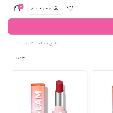
0
ورود / ثبت نام
نتایج جستجو: “داینامات”
23 کالا