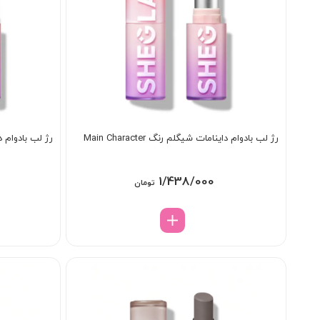
رژ لب بادوام داینامات شیگلم رنگ Main Character
رژ لب بادوام داین
1/438/000
تومان