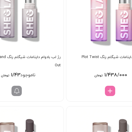
امات شیگلم رنگ Plot Twist
رژ لب بادوا
Out
1/438/000
1/438/000
تومان
تومان