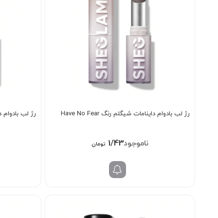
رژ لب بادوام داینامات شیگلم رنگ Have No Fear
رژ لب بادوام دای
1/438/000
تومان