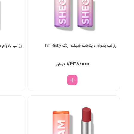
رژ لب بادوام داینامات شیگلم رنگ I’m Risky
رژ لب بادوام داینام
1/438/000
تومان