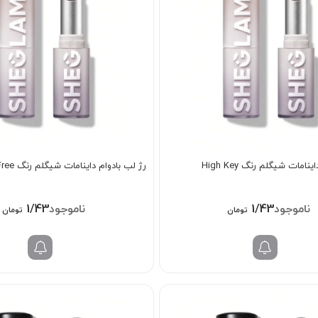
نامات شیگلم رنگ High Key
رژ لب بادوام داینامات شیگلم رنگ Rent Free
1/438/000
1/438/000
تومان
تومان