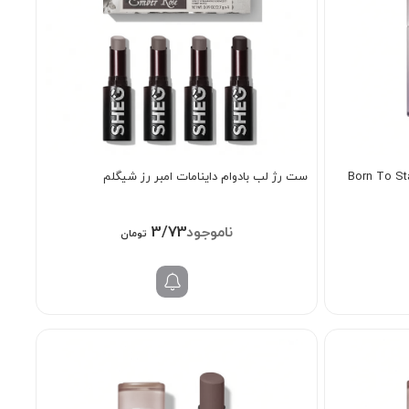
م داینامات شیگلم رنگ Born To Stand
ست رژ لب بادوام داینامات امبر رز شیگلم
3/738/000
تومان