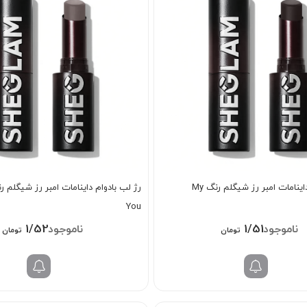
رژ لب بادوام داینامات امبر رز شیگلم رنگ My
You
1/528/000
1/518/000
تومان
تومان