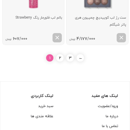
ست رژ لب کوییدیچ چمپیون هری
بالم لب فلورمار رنگ Strawberry
پاتر شیگلم
607/000
4/177/000
تومان
تومان
1
2
3
←
لینک های مفید
لینک کاربردی
ورود/عضویت
سبد خرید
درباره ما
علاقه مندی ها
تماس با ما