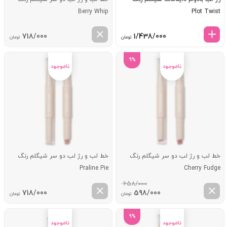
Berry Whip
Plot Twist
718/000
1/438/000
تومان
تومان
9%
خط لب و رژ لب دو سر شیگلم رنگ
خط لب و رژ لب دو سر شیگلم رنگ
Praline Pie
Cherry Fudge
658/000
قیمت
قیمت
718/000
598/000
تومان
تومان
اصلی:
فعلی:
658/000 تومان
598/000 تومان.
9%
بود.