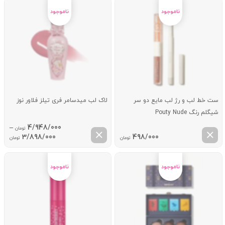
528/000 تومان
498/000 تومان.
بود.
ست خط لب و رژ لب مایع دو سر
لاک لب میدسامر فری تیلز فلاور نوز
شیگلم رنگ Pouty Nude
–
4/948/000
تومان
ice
3/898/000
498/000
تومان
تومان
ge:
ugh
8/000